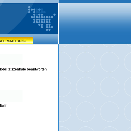
obilitätszentrale beantworten
arif.