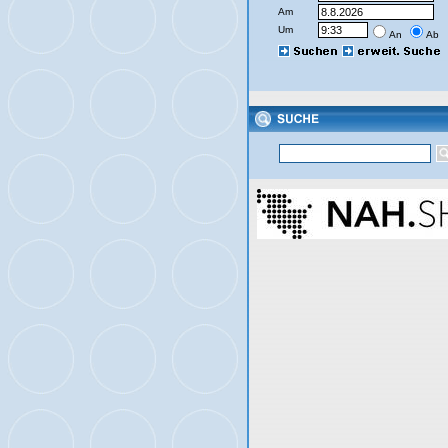
Am
Um
An
Ab