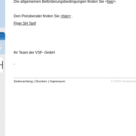
Die allgemeinen Beförderungsbedingungen finden Sie <
hier
>.
Den Preisberater finden Sie
<hier>
.
Flyer SH Tarif
Ihr Team der VSF- GmbH
-
Seitenanfang
|
Drucken
|
Impressum
© 2026 Verkehrsb