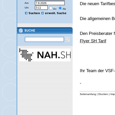
Die neuen Tarifbe
Am
Um
An
Ab
Die allgemeinen B
Den Preisberater 
Flyer SH Tarif
Ihr Team der VS
-
Seitenanfang
|
Drucken
|
Imp