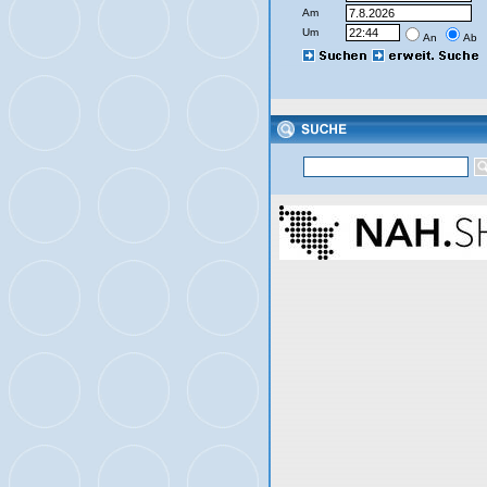
Am
Um
An
Ab