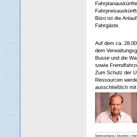
Fahrplanauskünft
Fahrpreisauskünft
Büro ist die Anlauf
Fahrgäste.
Auf dem ca. 28.00
dem Verwaltungsgeb
Busse und die Was
sowie Fremdfahrze
Zum Schutz der U
Ressourcen werden
ausschließlich mi
Seitenanfang
|
Drucken
|
Imp