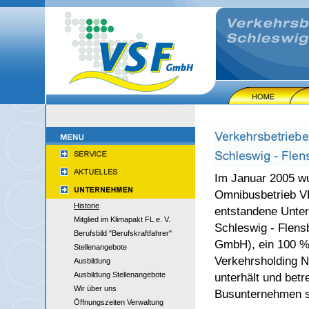
Im Januar 2005 wu
Omnibusbetrieb VK
Historie
entstandene Unte
Mitglied im Klimapakt FL e. V.
Schleswig - Flen
Berufsbild "Berufskraftfahrer"
GmbH), ein 100 %
Stellenangebote
Verkehrsholding 
Ausbildung
Ausbildung Stellenangebote
unterhält und betr
Wir über uns
Busunternehmen s
Öffnungszeiten Verwaltung