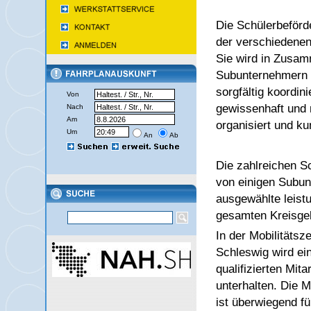
Die Schülerbeförde
der verschiedene
Sie wird in Zusam
Subunternehmern 
sorgfältig koordin
Von
gewissenhaft und
Nach
Am
organisiert und ku
Um
An
Ab
Die zahlreichen S
von einigen Subu
ausgewählte leis
gesamten Kreisgeb
In der Mobilitätsz
Schleswig wird ein
qualifizierten Mit
unterhalten. Die M
ist überwiegend fü